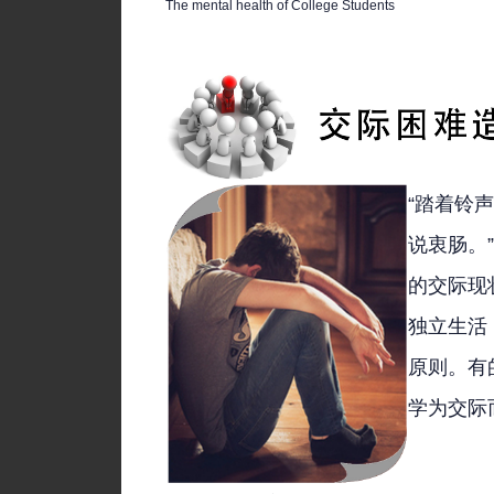
The mental health of College Students
“踏着铃
说衷肠。
的交际现
独立生活
原则。有
学为交际