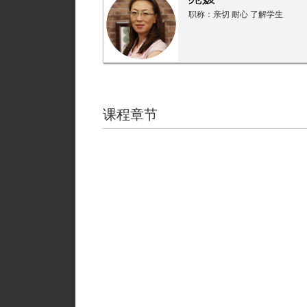
职称：亲切 耐心 了解学生
课程章节
1
绪论
1.1
导言
1.2
走进心理学
1.3
什么是心理学
1.4
心理学讨论什么
1.5
古典心理学
1.6
古典到现代
1.7
现代心理学