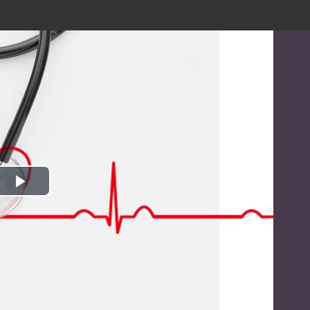
播
放
视
频