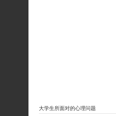
7
7.2
情绪的组成要素
7.3
情绪与情感的关系
7.4
心境、激情与应激
7.5
情绪的功能
7.6
情绪的基本理论
7.7
青少年常见的情绪问题及
7.8
理性情绪疗法
7.9
不合理信念及情绪疗法
7.10
应对负面情绪 培养积极
大学生所面对的心理问题