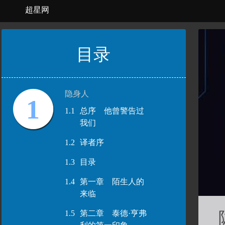
超星网
目录
隐身人
1
1.1
总序 他曾警告过
我们
1.2
译者序
1.3
目录
1.4
第一章 陌生人的
来临
1.5
第二章 泰德·亨弗