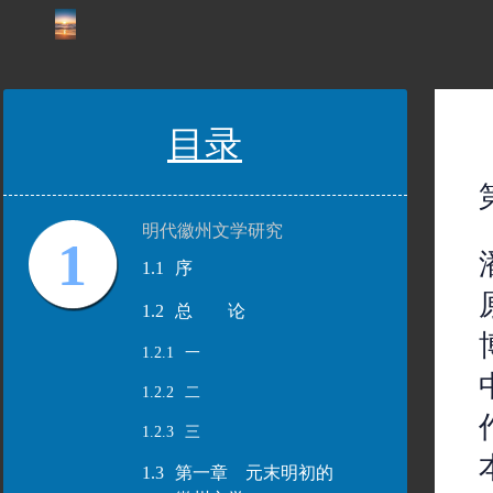
目录
明代徽州文学研究
1
1.1
序
1.2
总 论
1.2.1
一
1.2.2
二
1.2.3
三
1.3
第一章 元末明初的