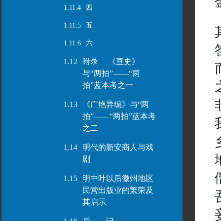
1.11.4
四
1.11.5
五
1.11.6
六
1.12
附录 《亘史》
与“两拍”——“两
拍”蓝本考之一
1.13
《广艳异编》与“两
拍”——“两拍”蓝本考
之二
1.14
明代的新安商人与戏
剧
1.15
明中叶以后徽州地区
民营出版业的繁荣及
其启示