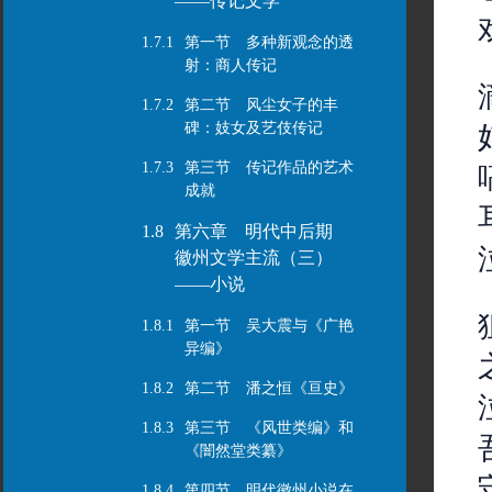
——传记文学
1.7.1
第一节 多种新观念的透
射：商人传记
1.7.2
第二节 风尘女子的丰
碑：妓女及艺伎传记
1.7.3
第三节 传记作品的艺术
成就
1.8
第六章 明代中后期
徽州文学主流（三）
——小说
1.8.1
第一节 吴大震与《广艳
异编》
1.8.2
第二节 潘之恒《亘史》
1.8.3
第三节 《风世类编》和
《闇然堂类纂》
1.8.4
第四节 明代徽州小说在