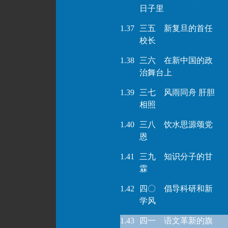
日子里
1.37
三五 新复旦的首任
校长
1.38
三六 在新中国的政
治舞台上
1.39
三七 风雨同舟 肝胆
相照
1.40
三八 饮水思源颂党
恩
1.41
三九 知识分子的甘
霖
1.42
四〇 倡导科研和新
学风
1.43
四一 语文革新的旗