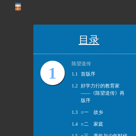
目录
陈望道传
1
1.1
首版序
1.2
好学力行的教育家
——《陈望道传》再
版序
1.3
○一 故乡
1.4
○二 家庭
1.5
○三 童年与少年时代