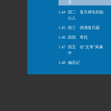
手
1.44
四二 复旦师生的贴
心人
1.45
四三 情满复旦园
1.46
四四 寄托
1.47
四五 在“文革”风暴
中
1.48
编后记