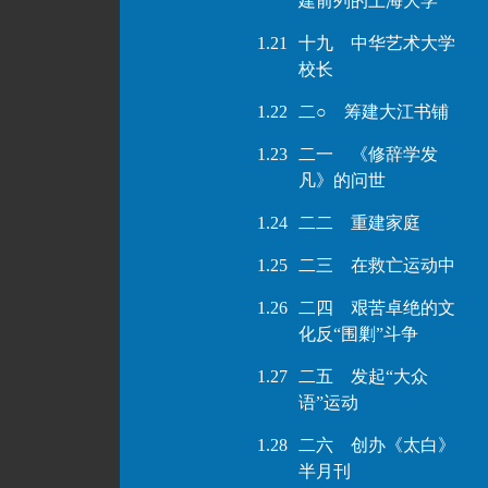
建前列的上海大学
1.21
十九 中华艺术大学
校长
1.22
二○ 筹建大江书铺
1.23
二一 《修辞学发
凡》的问世
1.24
二二 重建家庭
1.25
二三 在救亡运动中
1.26
二四 艰苦卓绝的文
化反“围剿”斗争
1.27
二五 发起“大众
语”运动
1.28
二六 创办《太白》
半月刊