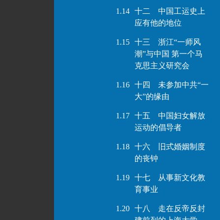
1.14
十二 中国工运史上
应有他的地位
1.15
十三 浙江“一师风
潮”与中国 第一个马
克思主义研究会
1.16
十四 未参加中共“一
大”的缘由
1.17
十五 中国妇女解放
运动的倡导者
1.18
十六 旧式婚姻制度
的丧钟
1.19
十七 从事新文化教
育事业
1.20
十八 走在反帝反封