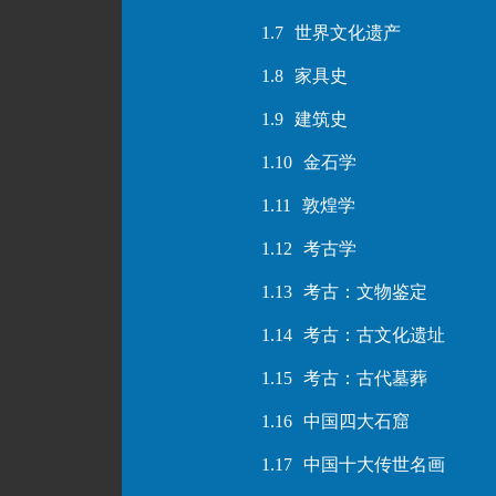
1.7
世界文化遗产
1.8
家具史
1.9
建筑史
1.10
金石学
1.11
敦煌学
1.12
考古学
1.13
考古：文物鉴定
1.14
考古：古文化遗址
1.15
考古：古代墓葬
1.16
中国四大石窟
1.17
中国十大传世名画