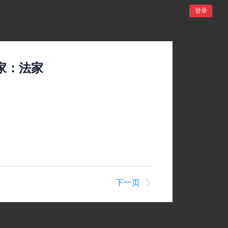
登录
家：法家
下一页