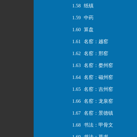
1.58
纸镇
1.59
中药
1.60
算盘
1.61
名窑：越窑
1.62
名窑：邢窑
1.63
名窑：婺州窑
1.64
名窑：磁州窑
1.65
名窑：吉州窑
1.66
名窑：龙泉窑
1.67
名窑：景德镇
1.68
书法：甲骨文
1.69
书法：草书