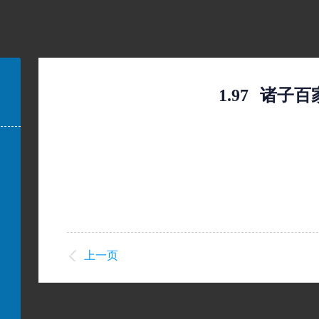
1.97
诸子百
上一页