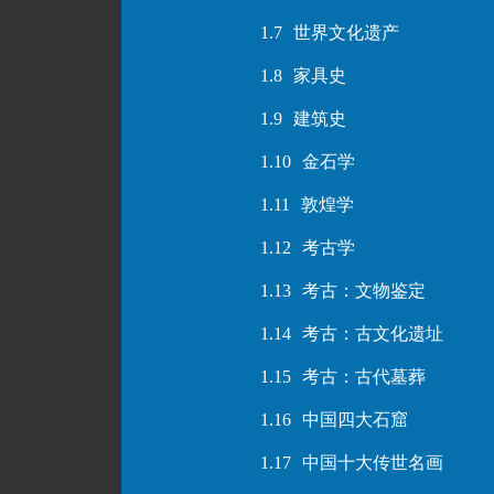
1.7
世界文化遗产
1.8
家具史
1.9
建筑史
1.10
金石学
1.11
敦煌学
1.12
考古学
1.13
考古：文物鉴定
1.14
考古：古文化遗址
1.15
考古：古代墓葬
1.16
中国四大石窟
1.17
中国十大传世名画