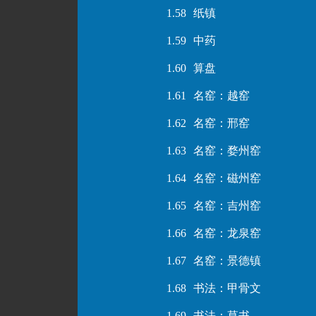
1.58
纸镇
1.59
中药
1.60
算盘
1.61
名窑：越窑
1.62
名窑：邢窑
1.63
名窑：婺州窑
1.64
名窑：磁州窑
1.65
名窑：吉州窑
1.66
名窑：龙泉窑
1.67
名窑：景德镇
1.68
书法：甲骨文
1.69
书法：草书