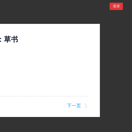
登录
：草书
下一页