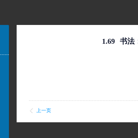
1.69
书法
上一页