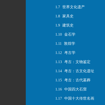
1.7
世界文化遗产
1.8
家具史
1.9
建筑史
1.10
金石学
1.11
敦煌学
1.12
考古学
1.13
考古：文物鉴定
1.14
考古：古文化遗址
1.15
考古：古代墓葬
1.16
中国四大石窟
1.17
中国十大传世名画