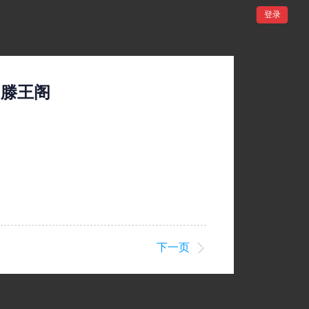
登录
：滕王阁
下一页