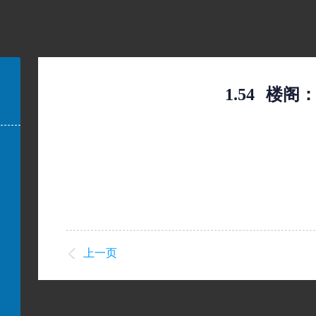
1.54
楼阁
上一页