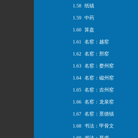
1.58
纸镇
1.59
中药
1.60
算盘
1.61
名窑：越窑
1.62
名窑：邢窑
1.63
名窑：婺州窑
1.64
名窑：磁州窑
1.65
名窑：吉州窑
1.66
名窑：龙泉窑
1.67
名窑：景德镇
1.68
书法：甲骨文
1.69
书法：草书