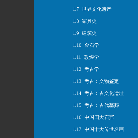
1.7
世界文化遗产
1.8
家具史
1.9
建筑史
1.10
金石学
1.11
敦煌学
1.12
考古学
1.13
考古：文物鉴定
1.14
考古：古文化遗址
1.15
考古：古代墓葬
1.16
中国四大石窟
1.17
中国十大传世名画