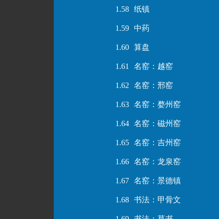
1.58
纸镇
1.59
中药
1.60
算盘
1.61
名窑：越窑
1.62
名窑：邢窑
1.63
名窑：婺州窑
1.64
名窑：磁州窑
1.65
名窑：吉州窑
1.66
名窑：龙泉窑
1.67
名窑：景德镇
1.68
书法：甲骨文
1.69
书法：草书