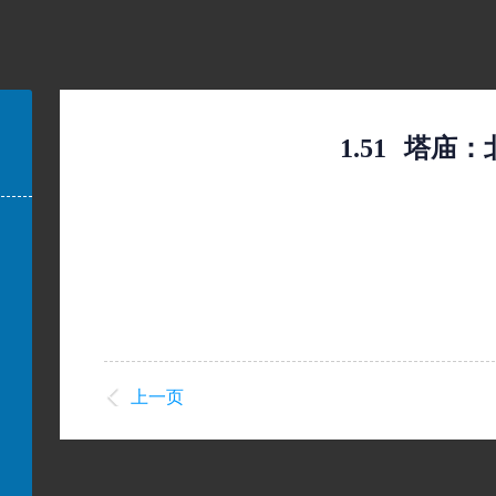
1.51
塔庙：
上一页