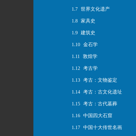
1.7
世界文化遗产
1.8
家具史
1.9
建筑史
1.10
金石学
1.11
敦煌学
1.12
考古学
1.13
考古：文物鉴定
1.14
考古：古文化遗址
1.15
考古：古代墓葬
1.16
中国四大石窟
1.17
中国十大传世名画