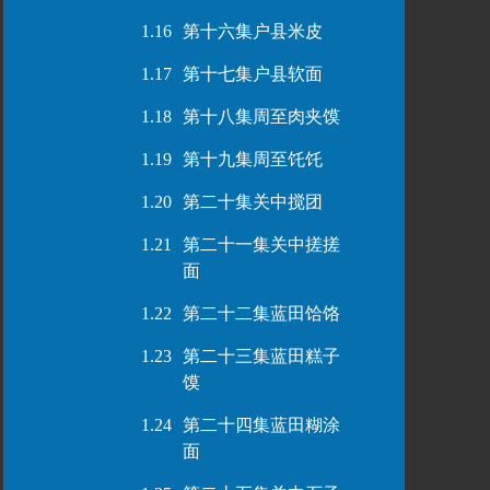
1.16
第十六集户县米皮
1.17
第十七集户县软面
1.18
第十八集周至肉夹馍
1.19
第十九集周至饦饦
1.20
第二十集关中搅团
1.21
第二十一集关中搓搓
面
1.22
第二十二集蓝田饸饹
1.23
第二十三集蓝田糕子
馍
1.24
第二十四集蓝田糊涂
面