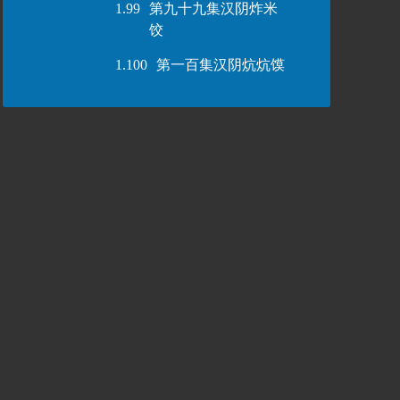
1.99
第九十九集汉阴炸米
饺
1.100
第一百集汉阴炕炕馍