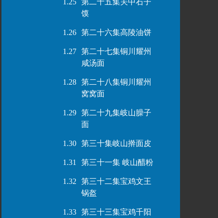
1.25
第二十五集关中石子
馍
1.26
第二十六集高陵油饼
1.27
第二十七集铜川耀州
咸汤面
1.28
第二十八集铜川耀州
窝窝面
1.29
第二十九集岐山臊子
面
1.30
第三十集岐山擀面皮
1.31
第三十一集 岐山醋粉
1.32
第三十二集宝鸡文王
锅盔
1.33
第三十三集宝鸡千阳