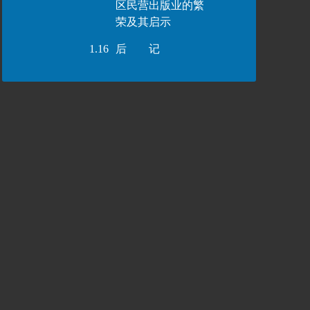
区民营出版业的繁
荣及其启示
1.16
后 记