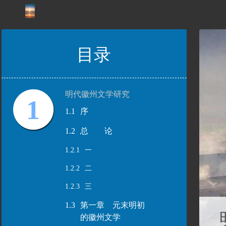
目录
明代徽州文学研究
1
1.1
序
1.2
总 论
1.2.1
一
1.2.2
二
1.2.3
三
1.3
第一章 元末明初
的徽州文学