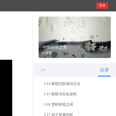
3.6 王国维对词的解读
登录
3.7 词与诗的差异
3.8 词的美感特质
3.9 王国维对欧阳修、秦观之词的解读
3.10 词之高下的判断标准
中华诗词之美
3.11 “词别是一家”与“词自是一家”
叶嘉莹
3.12 王国维的“三境界”说
目录
3.13 读词之法与孔子说诗的传统
3.14 联想式的读词之法
3.15 联想与文化语码
3.16 赏析苏轼之词
3.17 词之发展历程