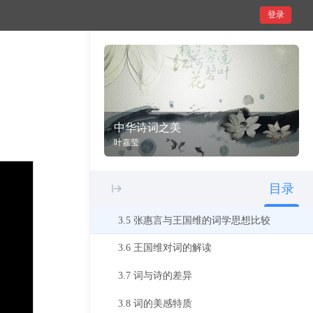
登录
2.5 赏析李璟之词
2.6 赏析李煜之词
3 王国维之时代及其《人间词话》之主要内容
3.1 叶嘉莹的诗词人生
中华诗词之美
3.2 王国维其人
叶嘉莹
3.3 初探王国维“境界说”
目录
3.4 关于“境界”内涵的争议
3.5 张惠言与王国维的词学思想比较
3.6 王国维对词的解读
3.7 词与诗的差异
3.8 词的美感特质