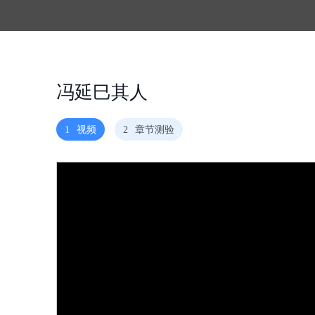
冯延巳其人
1
视频
2
章节测验