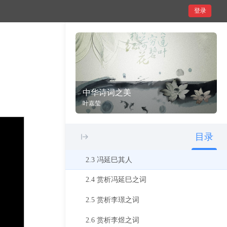
登录
1.3 配乐填词与《花间集》
1.4 小词与性别文化
1.5 性别文化与君臣之道
1.6 小词中的《离骚》传统
中华诗词之美
2 南唐冯李词对花间温韦词的拓展
叶嘉莹
2.1 赏析温庭筠之词
目录
2.2 赏析韦庄之词
2.3 冯延巳其人
2.4 赏析冯延巳之词
2.5 赏析李璟之词
2.6 赏析李煜之词