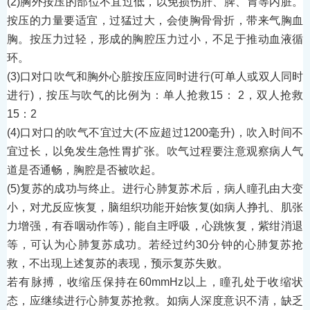
(2)
胸外按压的部位不宜过低，以免损伤肝、脾、胃等内脏。
按压的力量要适宜，过猛过大，会使
胸骨骨折
，带来
气胸
血
胸
。按压力过轻，形成的胸腔压力过小，不足于推动血液循
环。
(3)
口对口吹气和胸外心脏按压应同时进行
(
可单人或双人同时
进行
)
，按压与吹气的比例为：单人抢救
15
： 
2
，双人抢救
15
：
2
(4)
口对口的吹气不宜过大
(
不应超过
1200
毫升
)
，吹入时间不
宜过长，以免发生
急性胃扩张
。吹气过程要注意观察病人气
道是否通畅，胸腔是否被吹起。
(5)
复苏的成功与终止。进行心肺复苏术后，病人瞳孔由大变
小，对尤反应恢复，脑组织功能开始恢复
(
如病人挣扎、肌张
力增强，有吞咽动作等
)
，能自主呼吸，心跳恢复，
紫绀
消退
等，可认为心肺复苏成功。若经过约
30
分钟的心肺复苏抢
救，不出现上述复苏的表现，预示复苏失败。
若有脉搏，收缩压保持在
60mmHz
以上，瞳孔处于收缩状
态，应继续进行心肺复苏抢救。如病人深度意识不清，缺乏