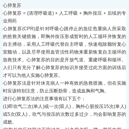
心肺复苏
心肺复苏 
= (
清理呼吸道
) + 
人工呼吸 
+ 
胸外按压 
+ 
后续的专
业用药
心肺复苏
(CPR)
是针对呼吸心跳停止的急症危重病人所采取
的抢救关键措施，即胸外按压形成暂时的人工循环并恢复的
自主搏动，采用人工呼吸代替自主呼吸，
快速电除颤转复心
室颤
动，以及尽早使用血管活性药物来重新恢复自主循环的
急救技术。心肺复苏的目的是开放气道、重建呼吸和循环。
人们只有充分了解心肺复苏的知识并接受过此方面的训练后
才可以为他人实施心肺复苏。
心肺复苏法是针对
休克
病人一种有效的急救措施，但在实施
时应该特别注意，防止压断肋骨，造成
血胸
和
气胸
。
进行心肺复苏法的注意事项有以下五个：
(1)
即吹气二次
(
单人
)
或一次
(
双人
)
，胸外心脏按压
15
次
(
单人
)
或
5
次
(
双人
)
，吹气与按压的次数过多过少，均会影响复苏的
成败。