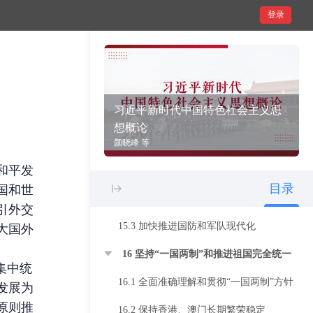
13.3 共谋全球生态文明建设之路
登录
14 维护和塑造国家安全
14.1 坚持总体国家安全观
14.2 构建统筹各领域安全的新安全格局
习近平新时代中国特色社会主义思
14.3 开创新时代国家安全工作新局面
想概论
15 建设巩固国防和强大人民军队
颜晓峰 等
和平发
15.1 强国必须强军，军强才能国安
目录
国和世
15.2 实现党在新时代的强军目标
引外交
15.3 加快推进国防和军队现代化
大国外
16 坚持“一国两制”和推进祖国完全统一
集中统
16.1 全面准确理解和贯彻“一国两制”方针
发展为
原则推
16.2 保持香港、澳门长期繁荣稳定