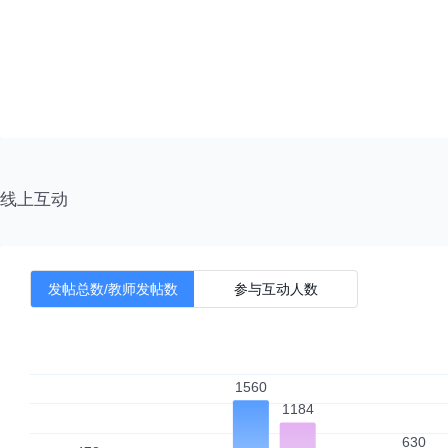
因果推断
随机微积分
A版教学视频
线上互动
第一学期
发帖总数/教师发帖数
参与互动人数
随机事件与集合
新建课程目录
概率的公理化定义与概率的性质