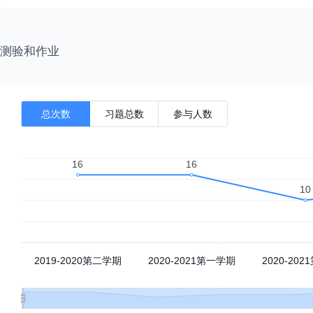
统计与计算
测验和作业
常见概率分布的案例、实例、直觉与联系
5个生活中的概率问题，告诉你直觉多不靠谱
总次数
习题总数
参与人数
数模竞赛案例
市场调查与分析大赛专题
概率论与数理统计在机器学习中为什么这么重要？
生成模型之扩散模型
马氏链蒙特卡洛
变分推断