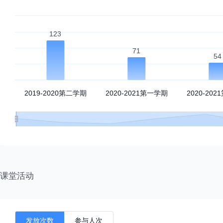
单因子方差分析
双因子方差分析
一元线性回归
一元非线性回归
大学与中学概率统计知识衔接部分
高中概率统计内容目录
课堂活动
高中概率知识精讲
高观点下的概率统计
发放次数
参与人次