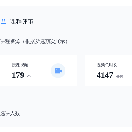
参数估计-区间估计
课程评审
参数估计-两正态总体下的置信区间
课程资源（根据所选期次展示）
假设检验-假设检验问题
假设检验-正态总体均值的检验
授课视频
视频总时长
179
4147
假设检验-正态总体方差的检验
个
分钟
假设检验-其他分布参数的假设检验
假设检验-似然比检验与分布拟合检验
选课人数
假设检验-正态性检验、非参数检验