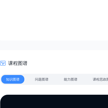
正态总体假设检验
其他总体参数检验、检验的p值
成对数据检验
分布拟合检验
符号检验与秩检验
课程图谱
方差分析
知识图谱
问题图谱
能力图谱
课程思政
一元线性回归方程的推导
一元线性回归显著性检验
答疑