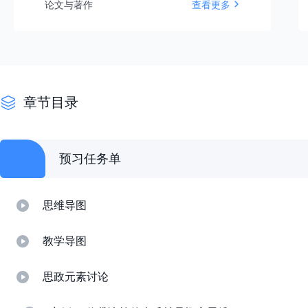
论文与著作
查看更多
https://www.scopus.com/authid/detail.uri?
authorId=55459994800
荣誉与奖励
※第九届上海师范大学校优秀青年教师
※第六届上海师范大学校优秀中青年学术骨干
※上海师范大学第四届王乐三奖教金
章节目录
※上海师范大学优秀教师
※“华为杯”第十六届中国研究生数学建模竞赛
先进个人
※上海师范大学优秀研究生毕业论文指导教师
预习任务单
※上海师范大学第二届"我心目中的好导师"
思维导图
教学导图
思政元素讨论