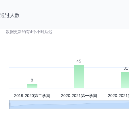
中心极限定理
通过人数
总体、个体、样本、经验分布函数
三大抽样分布
数据更新约有4个小时延迟
矩估计、极大似然估计、相合性
点估计的评价标准
一致最小方差无偏估计
区间估计
正态总体参数的区间估计
假设检验的概念